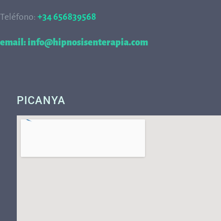
Teléfono:
+34 656839568
68
email: info@hipnosisenterapia.com
PICANYA