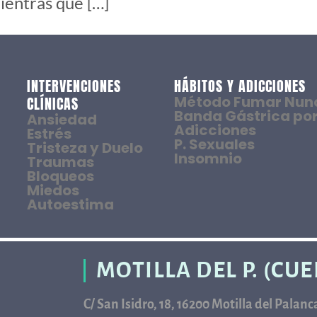
ientras que […]
INTERVENCIONES
HÁBITOS Y ADICCIONES
Método Fumar Nun
CLÍNICAS
Banda Gástrica por
Ansiedad
Adicciones
Estrés
P. Sexuales
Tristeza y Duelo
Insomnio
Traumas
Bloqueos
Miedos
Autoestima
MOTILLA DEL P. (CU
C/ San Isidro, 18, 16200 Motilla del Palan