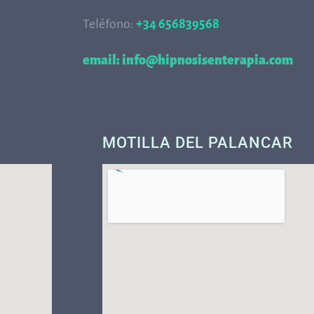
Teléfono:
+34 656839568
68
email: info@hipnosisenterapia.com
MOTILLA DEL PALANCAR