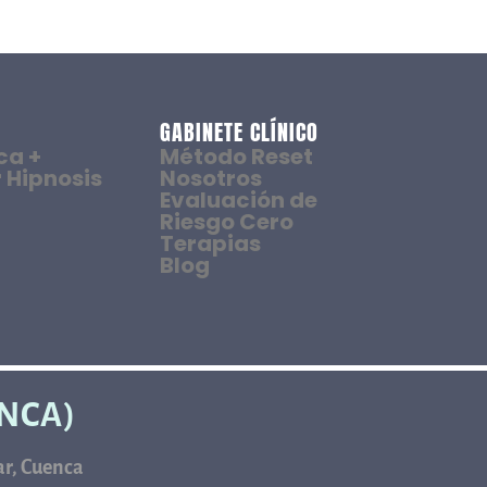
GABINETE CLÍNICO
ca +
Método Reset
 Hipnosis
Nosotros
Evaluación de
Riesgo Cero
Terapias
Blog
ENCA)
car, Cuenca