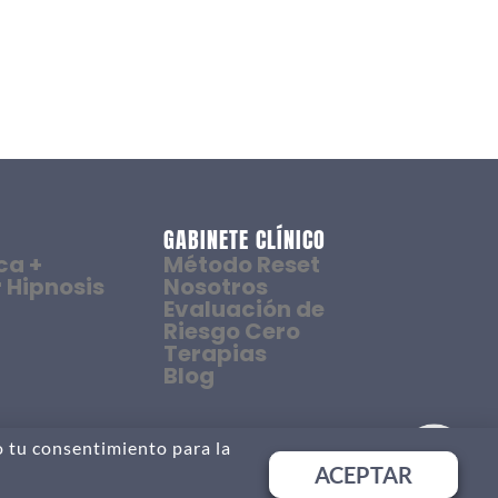
GABINETE CLÍNICO
ca +
Método Reset
 Hipnosis
Nosotros
Evaluación de
Riesgo Cero
Terapias
Blog
o tu consentimiento para la
ACEPTAR