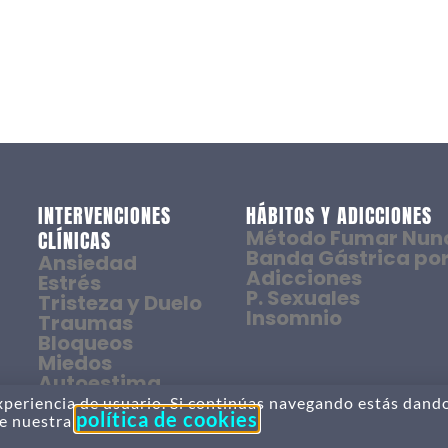
INTERVENCIONES
HÁBITOS Y ADICCIONES
Método Fumar Nun
CLÍNICAS
Banda Gástrica por
Ansiedad
Adicciones
Estrés
P. Sexuales
Tristeza y Duelo
Insomnio
Traumas
Bloqueos
Miedos
Autoestima
experiencia de usuario. Si continúas navegando estás dand
política de cookies
de nuestra