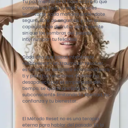
Tu paz mental es la base sobre la que
construyes toda tu vida. Mereces
levantarte cada mañana sintiéndote
seguro, libre de angustias y con la
capacidad de disfrutar del presente
sin que las sombras del pasado
interrumpan tu felicidad.
Cada año que pasas intentando
«sobrellevar» un trauma sin resolver,
es un año de desgaste emocional para
ti y para tus relaciones. El dolor no
desaparece por el simple paso del
tiempo; se queda anclado en tu
subconsciente limitando tu libertad, tu
confianza y tu bienestar.
El Método Reset no es una terapia
eterna para hablar del pasado. Es la