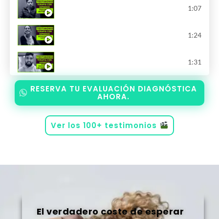
TESTIMONIO TERAPIA CON HIPNOSIS | AD
1:07
TESTIMONIO TERAPIA CON HIPNOSIS | ADI
1:24
TESTIMONIO TERAPIA CON HIPNOSIS | AD
1:31
RESERVA TU EVALUACIÓN DIAGNÓSTICA
AHORA.
Ver los 100+ testimonios
El verdadero coste de esperar