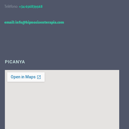
Teléfono:
+34 656839568
68
email: info@hipnosisenterapia.com
PICANYA