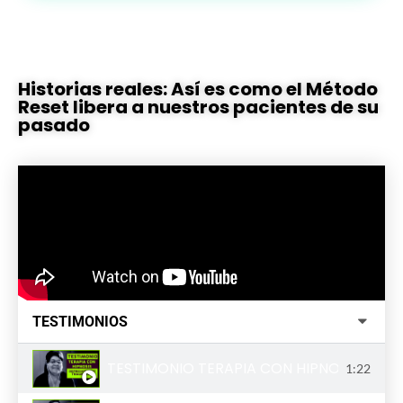
Historias reales: Así es como el Método
Reset libera a nuestros pacientes de su
pasado
TESTIMONIOS
TESTIMONIO TERAPIA CON HIPNOSIS | AD
1:22