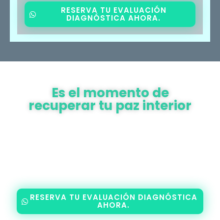
RESERVA TU EVALUACIÓN
DIAGNÓSTICA AHORA.
Es el momento de
recuperar tu paz interior
Superar un trauma no significa olvidar lo que pasó,
sino quitarle el poder de seguir haciéndote daño hoy.
Estás en el lugar adecuado para desactivar de forma
segura la carga emocional de tu pasado y comenzar
un nuevo camino de equilibrio, seguridad y bienestar
absoluto.
RESERVA TU EVALUACIÓN DIAGNÓSTICA
AHORA.