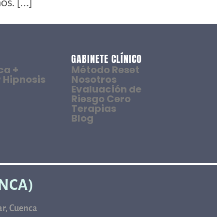
os. […]
GABINETE CLÍNICO
ca +
Método Reset
 Hipnosis
Nosotros
Evaluación de
Riesgo Cero
Terapias
Blog
ENCA)
car, Cuenca