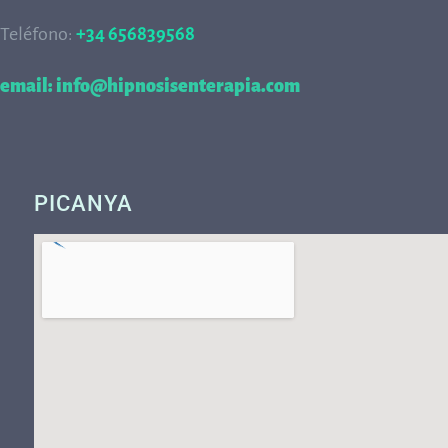
Teléfono:
+34 656839568
68
email: info@hipnosisenterapia.com
PICANYA