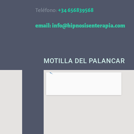
Teléfono:
+34 656839568
68
email: info@hipnosisenterapia.com
MOTILLA DEL PALANCAR