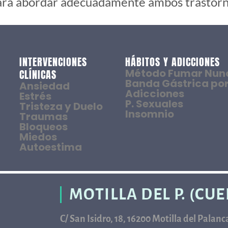
para abordar adecuadamente ambos trastorn
INTERVENCIONES
HÁBITOS Y ADICCIONES
Método Fumar Nun
CLÍNICAS
Banda Gástrica por
Ansiedad
Adicciones
Estrés
P. Sexuales
Tristeza y Duelo
Insomnio
Traumas
Bloqueos
Miedos
Autoestima
MOTILLA DEL P. (CU
C/ San Isidro, 18, 16200 Motilla del Palan