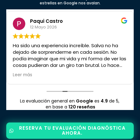
estrellas en Google nos avalan.
Paqui Castro
12 Mayo 2026
Ha sido una experiencia increíble. Salva no ha
dejado de sorprenderme en cada sesión. No
podía imaginar que mi vida y mi forma de ver las
cosas pudieran dar un giro tan brutal. Lo hace
sencillo. Está dentro de ti cambiar y no sufrir
Leer más
tanto. Te ayuda a ver todo desde otro prisma.
Muy serio y profesional en su trabajo. Un placer.
Se lo recomendaría a todo el mundo. Muy
sanador.
La evaluación general en
Google
es
4.9
de 5,
en base a
120 reseñas
RESERVA TU EVALUACIÓN DIAGNÓSTICA
AHORA.