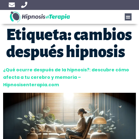
Etiqueta:
cambios
después hipnosis
¿Qué ocurre después de la hipnosis?: descubre cómo
afecta a tu cerebro y memoria –
Hipnosisenterapia.com