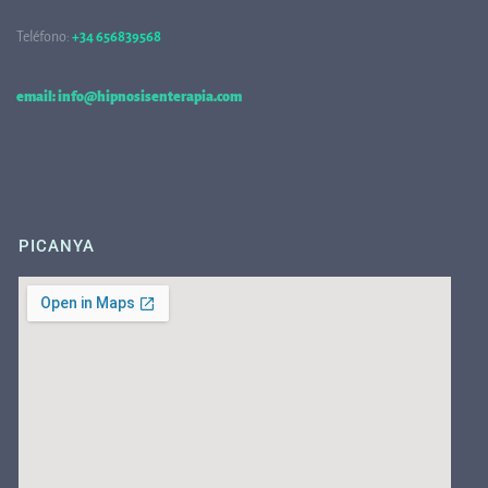
Teléfono:
+34 656839568
68
email: info@hipnosisenterapia.com
PICANYA