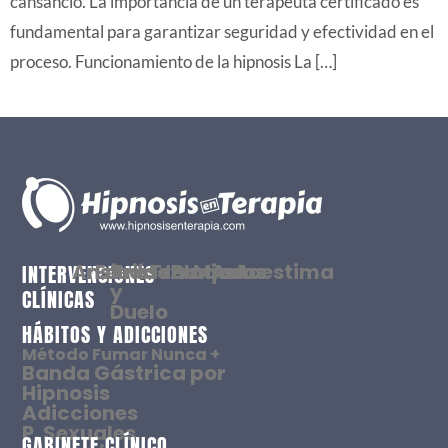
cansancio. La importancia de un terapeuta certificado es
fundamental para garantizar seguridad y efectividad en el
proceso. Funcionamiento de la hipnosis La […]
Ansiedad
Estrés
Tristeza
Traumas
Bloqueos
Miedos
Autoestima
INTERVENCIONES
y
CLÍNICAS
Duelo
HÁBITOS Y ADICCIONES
Método Fumar Nunca +
Banda Gástrica por
Hipnosis
Adicciones
P. Sexuales
GABINETE CLÍNICO