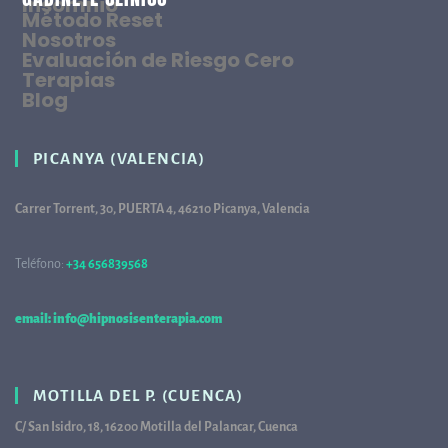
Insomnio
Método Reset
Nosotros
Evaluación de Riesgo Cero
Terapias
Blog
PICANYA (VALENCIA)
Carrer Torrent, 30, PUERTA 4, 46210 Picanya, Valencia
Teléfono:
+34 656839568
68
email: info@hipnosisenterapia.com
MOTILLA DEL P. (CUENCA)
C/ San Isidro, 18, 16200 Motilla del Palancar, Cuenca