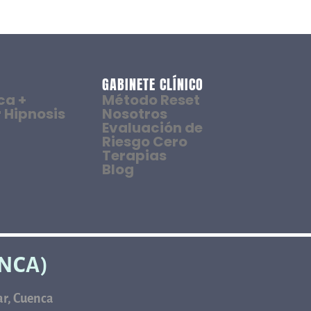
GABINETE CLÍNICO
ca +
Método Reset
 Hipnosis
Nosotros
Evaluación de
Riesgo Cero
Terapias
Blog
ENCA)
car, Cuenca