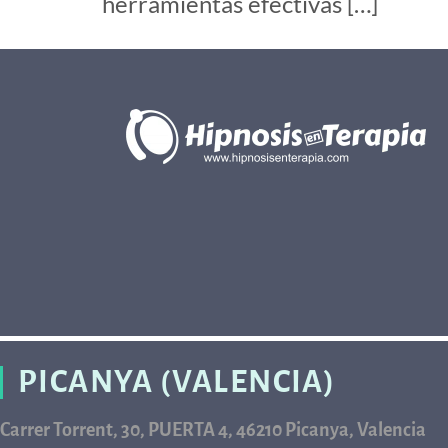
herramientas efectivas […]
PICANYA (VALENCIA)
Carrer Torrent, 30, PUERTA 4, 46210 Picanya, Valencia