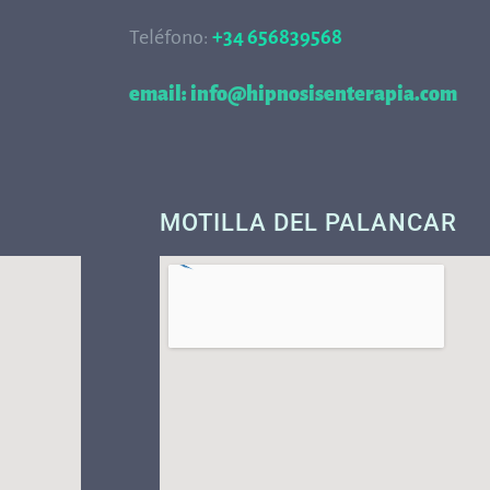
Teléfono:
+34 656839568
68
email: info@hipnosisenterapia.com
MOTILLA DEL PALANCAR