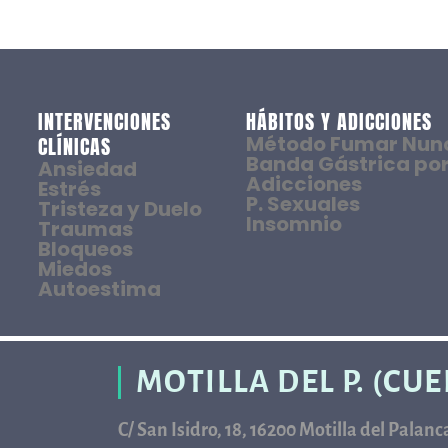
INTERVENCIONES
HÁBITOS Y ADICCIONES
Método Fumar Nun
CLÍNICAS
Banda Gástrica por
Ansiedad
Adicciones
Estrés
P. Sexuales
Tristeza y Duelo
Insomnio
Traumas
Bloqueos
Miedos
Autoestima
MOTILLA DEL P. (CU
C/ San Isidro, 18, 16200 Motilla del Palan