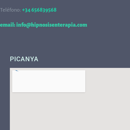
Teléfono:
+34 656839568
68
email: info@hipnosisenterapia.com
PICANYA