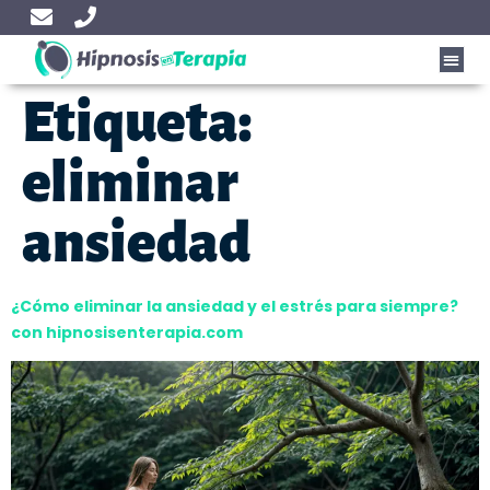
Etiqueta:
eliminar
ansiedad
¿Cómo eliminar la ansiedad y el estrés para siempre?
con hipnosisenterapia.com