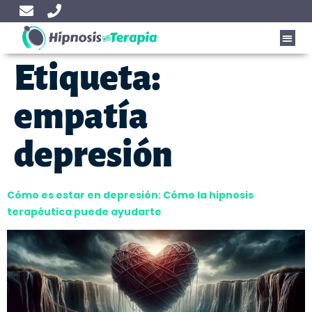
Etiqueta:
empatía
depresión
Cómo es estar en depresión: Cómo la hipnosis
terapéutica puede ayudarte