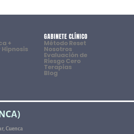
GABINETE CLÍNICO
ca +
Método Reset
 Hipnosis
Nosotros
Evaluación de
Riesgo Cero
Terapias
Blog
ENCA)
car, Cuenca