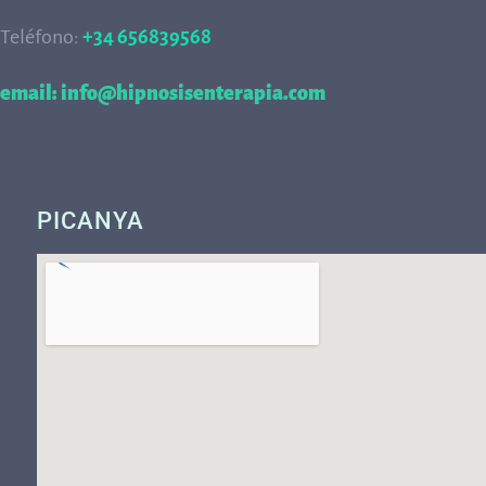
Teléfono:
+34 656839568
68
email: info@hipnosisenterapia.com
PICANYA