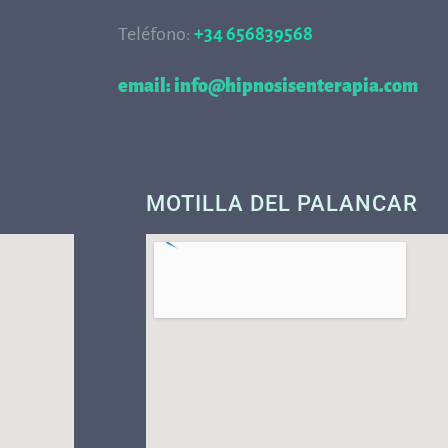
Teléfono:
+34 656839568
68
email: info@hipnosisenterapia.com
MOTILLA DEL PALANCAR