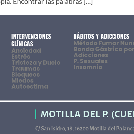
ia. Encontrar las palabras […]
INTERVENCIONES
HÁBITOS Y ADICCIONES
Método Fumar Nun
CLÍNICAS
Banda Gástrica por
Ansiedad
Adicciones
Estrés
P. Sexuales
Tristeza y Duelo
Insomnio
Traumas
Bloqueos
Miedos
Autoestima
MOTILLA DEL P. (CU
C/ San Isidro, 18, 16200 Motilla del Palan