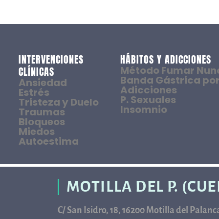
INTERVENCIONES
HÁBITOS Y ADICCIONES
Método Fumar Nun
CLÍNICAS
Banda Gástrica por
Ansiedad
Adicciones
Estrés
P. Sexuales
Tristeza y Duelo
Insomnio
Traumas
Bloqueos
Miedos
Autoestima
MOTILLA DEL P. (CU
C/ San Isidro, 18, 16200 Motilla del Palan