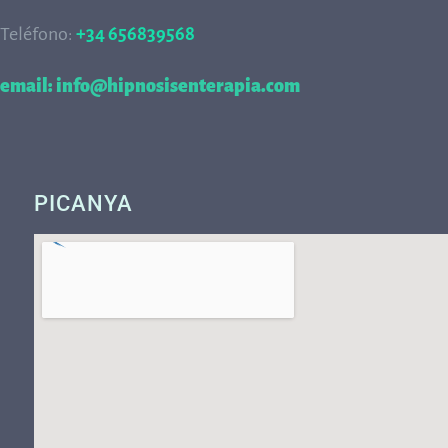
Teléfono:
+34 656839568
68
email: info@hipnosisenterapia.com
PICANYA