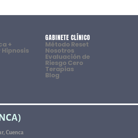
GABINETE CLÍNICO
ca +
Método Reset
 Hipnosis
Nosotros
Evaluación de
Riesgo Cero
Terapias
Blog
ENCA)
car, Cuenca