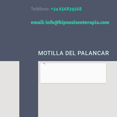
Teléfono:
+34 656839568
68
email: info@hipnosisenterapia.com
MOTILLA DEL PALANCAR