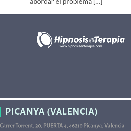
abordar el problema […]
PICANYA (VALENCIA)
Carrer Torrent, 30, PUERTA 4, 46210 Picanya, Valencia