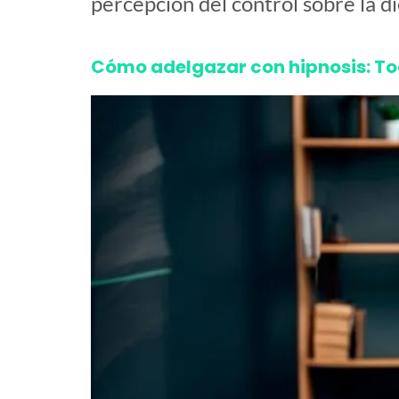
percepción del control sobre la die
Cómo adelgazar con hipnosis: Tod