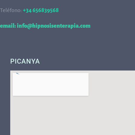
Teléfono:
+34 656839568
68
email: info@hipnosisenterapia.com
PICANYA