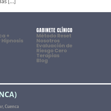
las […]
GABINETE CLÍNICO
ca +
Método Reset
 Hipnosis
Nosotros
Evaluación de
Riesgo Cero
Terapias
Blog
ENCA)
car, Cuenca