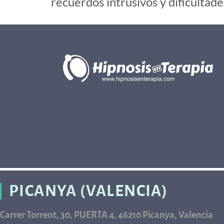
recuerdos intrusivos y dificultad
PICANYA (VALENCIA)
Carrer Torrent, 30, PUERTA 4, 46210 Picanya, Valencia