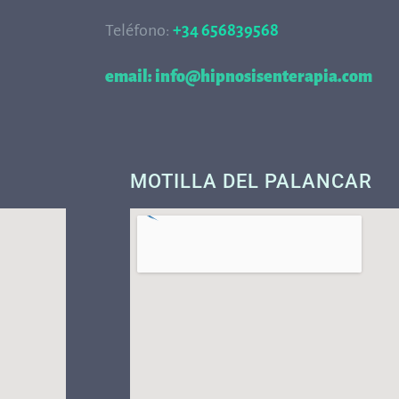
Teléfono:
+34 656839568
68
email: info@hipnosisenterapia.com
MOTILLA DEL PALANCAR