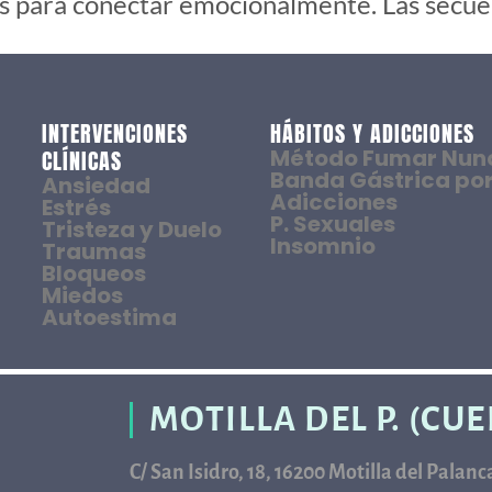
es para conectar emocionalmente. Las secue
INTERVENCIONES
HÁBITOS Y ADICCIONES
Método Fumar Nun
CLÍNICAS
Banda Gástrica por
Ansiedad
Adicciones
Estrés
P. Sexuales
Tristeza y Duelo
Insomnio
Traumas
Bloqueos
Miedos
Autoestima
MOTILLA DEL P. (CU
C/ San Isidro, 18, 16200 Motilla del Palan