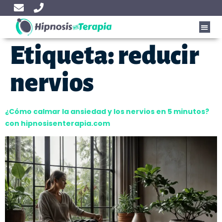
Etiqueta:
reducir
nervios
¿Cómo calmar la ansiedad y los nervios en 5 minutos?
con hipnosisenterapia.com