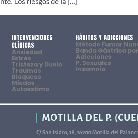
te. Los riesgos de la […]
INTERVENCIONES
HÁBITOS Y ADICCIONES
Método Fumar Nun
CLÍNICAS
Banda Gástrica por
Ansiedad
Adicciones
Estrés
P. Sexuales
Tristeza y Duelo
Insomnio
Traumas
Bloqueos
Miedos
Autoestima
MOTILLA DEL P. (CU
C/ San Isidro, 18, 16200 Motilla del Palan