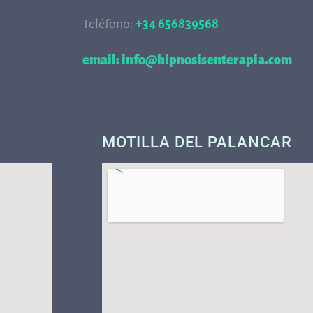
Teléfono:
+34 656839568
68
email: info@hipnosisenterapia.com
MOTILLA DEL PALANCAR