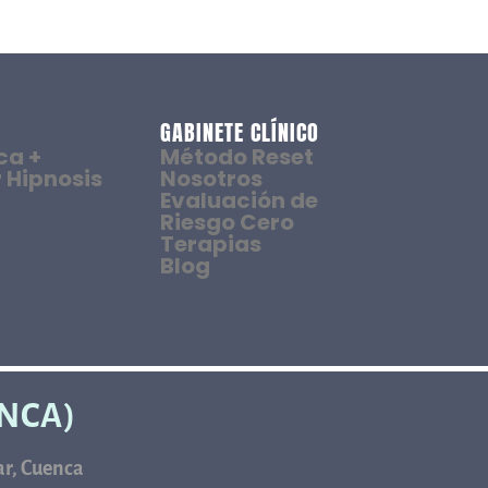
GABINETE CLÍNICO
ca +
Método Reset
 Hipnosis
Nosotros
Evaluación de
Riesgo Cero
Terapias
Blog
ENCA)
car, Cuenca