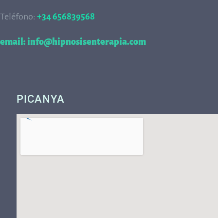
Teléfono:
+34 656839568
68
email: info@hipnosisenterapia.com
PICANYA