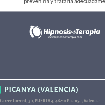
prevenirla y tratarla adecuadamen
PICANYA (VALENCIA)
Carrer Torrent, 30, PUERTA 4, 46210 Picanya, Valencia