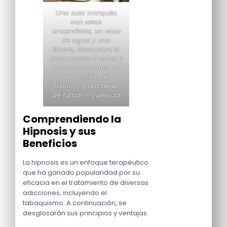
Una sala tranquila
con velas
encendidas, un vaso
de agua y una
libreta, ideal para la
preparación mental y
emocional antes de
una sesión de
hipnosis para dejar
de fumar – Valencia
Comprendiendo la
Hipnosis y sus
Beneficios
La hipnosis es un enfoque terapéutico
que ha ganado popularidad por su
eficacia en el tratamiento de diversas
adicciones, incluyendo el
tabaquismo. A continuación, se
desglosarán sus principios y ventajas.