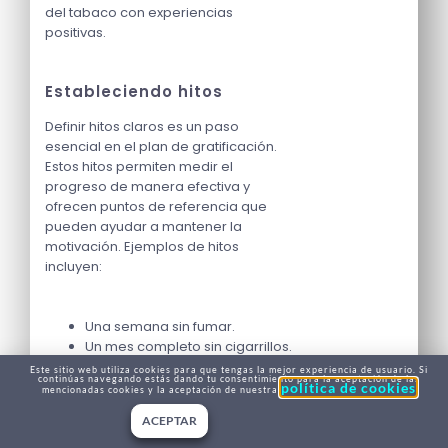
del tabaco con experiencias
positivas.
Estableciendo hitos
Definir hitos claros es un paso
esencial en el plan de gratificación.
Estos hitos permiten medir el
progreso de manera efectiva y
ofrecen puntos de referencia que
pueden ayudar a mantener la
motivación. Ejemplos de hitos
incluyen:
Una semana sin fumar.
Un mes completo sin cigarrillos.
Reducción progresiva del
Este sitio web utiliza cookies para que tengas la mejor experiencia de usuario. Si
continúas navegando estás dando tu consentimiento para la aceptación de las
consumo antes de la hipnosis,
política de cookies
mencionadas cookies y la aceptación de nuestra
si es aplicable.
ACEPTAR
Eventos significativos, como
aniversarios de dejar el hábito.