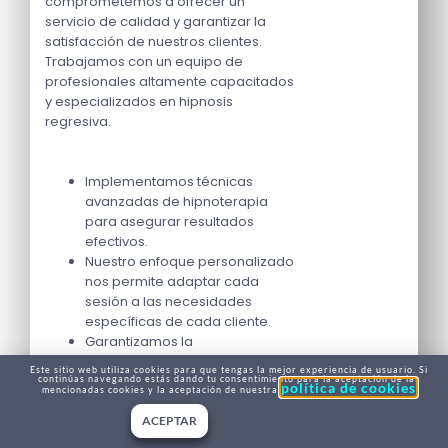
comprometemos a ofrecer un
servicio de calidad y garantizar la
satisfacción de nuestros clientes.
Trabajamos con un equipo de
profesionales altamente capacitados
y especializados en hipnosis
regresiva.
Implementamos técnicas
avanzadas de hipnoterapia
para asegurar resultados
efectivos.
Nuestro enfoque personalizado
nos permite adaptar cada
sesión a las necesidades
específicas de cada cliente.
Garantizamos la
confidencialidad y el respeto
Este sitio web utiliza cookies para que tengas la mejor experiencia de usuario. Si
en todo momento durante el
continúas navegando estás dando tu consentimiento para la aceptación de las
política de cookies
mencionadas cookies y la aceptación de nuestra
proceso terapéutico.
ACEPTAR
Consejos útiles para