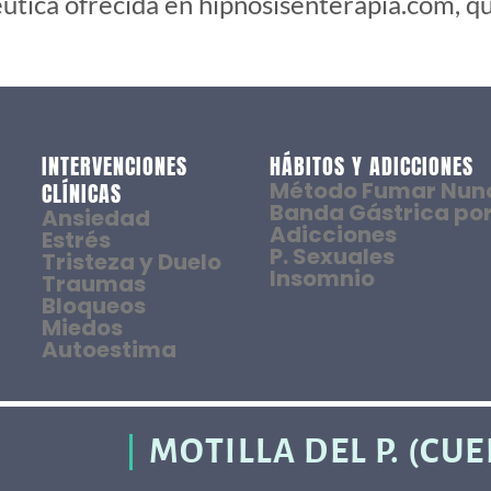
péutica ofrecida en hipnosisenterapia.com, 
INTERVENCIONES
HÁBITOS Y ADICCIONES
Método Fumar Nun
CLÍNICAS
Banda Gástrica por
Ansiedad
Adicciones
Estrés
P. Sexuales
Tristeza y Duelo
Insomnio
Traumas
Bloqueos
Miedos
Autoestima
MOTILLA DEL P. (CU