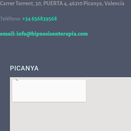
Carrer Torrent, 30, PUERTA 4, 46210 Picanya, Valencia
Teléfono:
+34 656839568
68
email: info@hipnosisenterapia.com
PICANYA