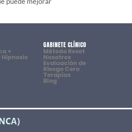
que puede mejorar
GABINETE CLÍNICO
ca +
Método Reset
 Hipnosis
Nosotros
Evaluación de
Riesgo Cero
Terapias
Blog
ENCA)