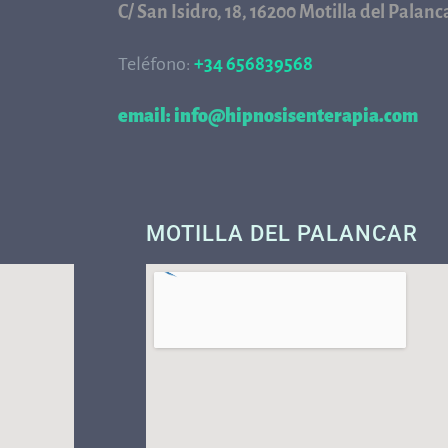
C/ San Isidro, 18, 16200 Motilla del Palan
Teléfono:
+34 656839568
68
email: info@hipnosisenterapia.com
MOTILLA DEL PALANCAR