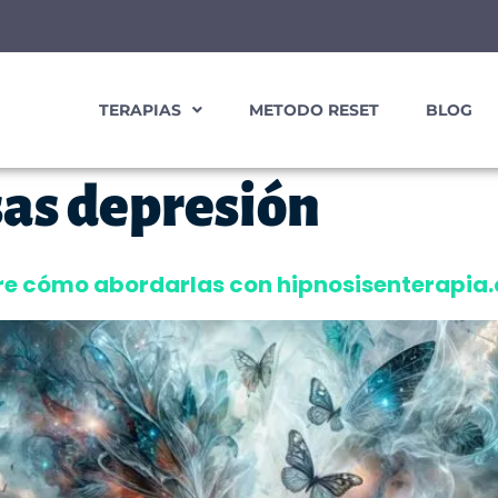
TERAPIAS
METODO RESET
BLOG
sas depresión
bre cómo abordarlas con hipnosisenterapia