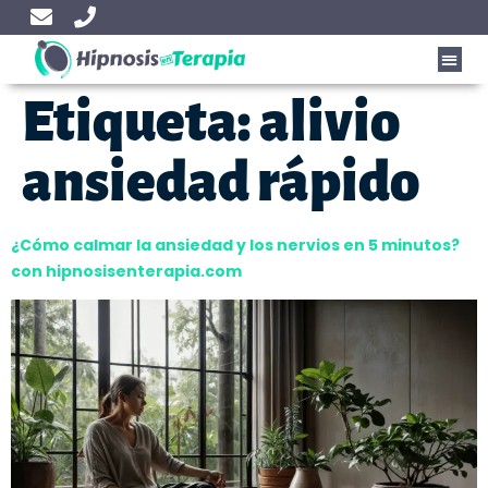
Etiqueta:
alivio
ansiedad rápido
¿Cómo calmar la ansiedad y los nervios en 5 minutos?
con hipnosisenterapia.com