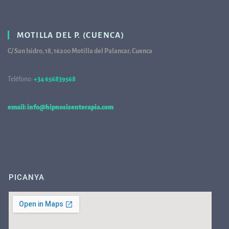
MOTILLA DEL P. (CUENCA)
C/ San Isidro, 18, 16200 Motilla del Palancar, Cuenca
Teléfono:
+34 656839568
68
email: info@hipnosisenterapia.com
PICANYA