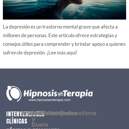
La depresión es un trastorno mental grave que afecta a
millones de personas. Este artículo ofrece estrategias y
consejos útiles para comprender y brindar apoyo a quienes
sufren de depresión. ¡Lee más aquí!
Ansiedad
Estrés
Tristeza
Traumas
Bloqueos
Miedos
Autoestima
INTERVENCIONES
y
CLÍNICAS
Duelo