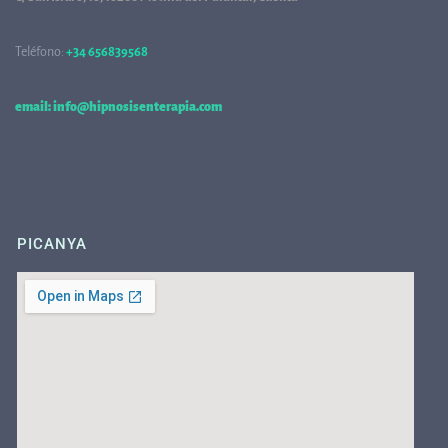
Teléfono:
+34 656839568
68
email: info@hipnosisenterapia.com
PICANYA