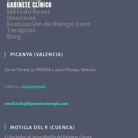
P. Sexuales
GABINETE CLÍNICO
Insomnio
Método Reset
Nosotros
Evaluación de Riesgo Cero
Terapias
Blog
PICANYA (VALENCIA)
Carrer Torrent, 30, PUERTA 4, 46210 Picanya, Valencia
Teléfono:
+34 656839568
68
email: info@hipnosisenterapia.com
MOTILLA DEL P. (CUENCA)
C/ San Isidro, 18, 16200 Motilla del Palancar, Cuenca