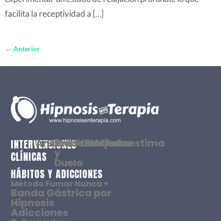
facilita la receptividad a […]
←
Anterior
Ansiedad
Estrés
Tristeza
Traumas
Bloqueos
Miedos
Autoestima
INTERVENCIONES
y
CLÍNICAS
Duelo
HÁBITOS Y ADICCIONES
Método Fumar Nunca +
Banda Gástrica por
Hipnosis
Adicciones