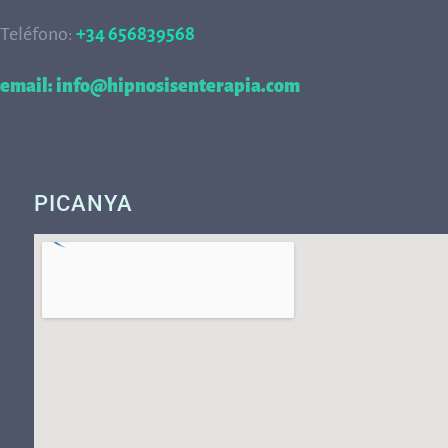
Teléfono:
+34 656839568
68
email: info@hipnosisenterapia.com
PICANYA