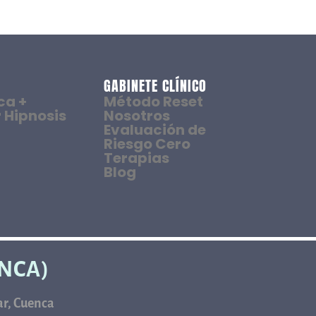
GABINETE CLÍNICO
ca +
Método Reset
 Hipnosis
Nosotros
Evaluación de
Riesgo Cero
Terapias
Blog
ENCA)
car, Cuenca