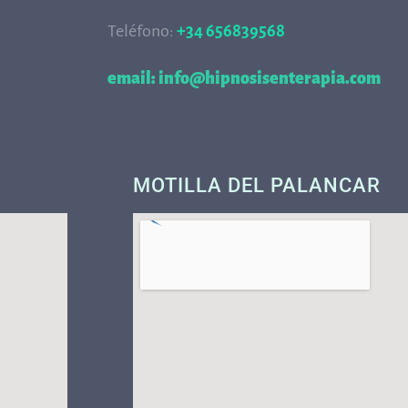
Teléfono:
+34 656839568
68
email: info@hipnosisenterapia.com
MOTILLA DEL PALANCAR