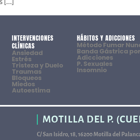
s […]
INTERVENCIONES
HÁBITOS Y ADICCIONES
Método Fumar Nun
CLÍNICAS
Banda Gástrica por
Ansiedad
Adicciones
Estrés
P. Sexuales
Tristeza y Duelo
Insomnio
Traumas
Bloqueos
Miedos
Autoestima
MOTILLA DEL P. (CU
C/ San Isidro, 18, 16200 Motilla del Palan