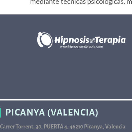
mediante técnicas psicológicas, m
PICANYA (VALENCIA)
Carrer Torrent, 30, PUERTA 4, 46210 Picanya, Valencia