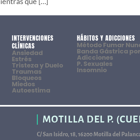
ientras que […]
INTERVENCIONES
HÁBITOS Y ADICCIONES
Método Fumar Nun
CLÍNICAS
Banda Gástrica por
Ansiedad
Adicciones
Estrés
P. Sexuales
Tristeza y Duelo
Insomnio
Traumas
Bloqueos
Miedos
Autoestima
MOTILLA DEL P. (CU
C/ San Isidro, 18, 16200 Motilla del Palan