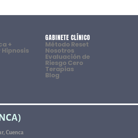
GABINETE CLÍNICO
ca +
Método Reset
 Hipnosis
Nosotros
Evaluación de
Riesgo Cero
Terapias
Blog
ENCA)
car, Cuenca