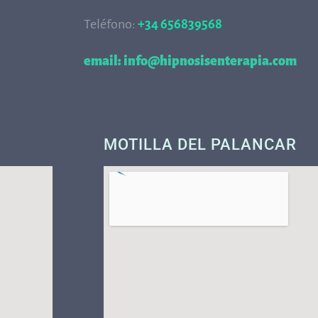
Teléfono:
+34 656839568
68
email: info@hipnosisenterapia.com
MOTILLA DEL PALANCAR