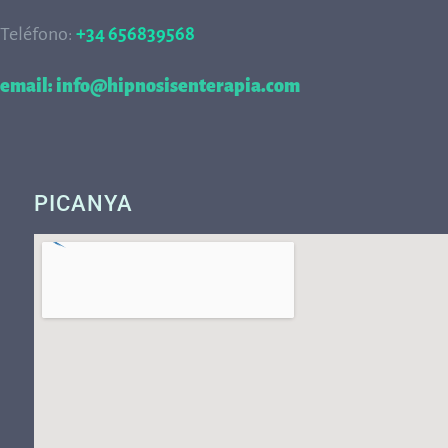
Teléfono:
+34 656839568
68
email: info@hipnosisenterapia.com
PICANYA