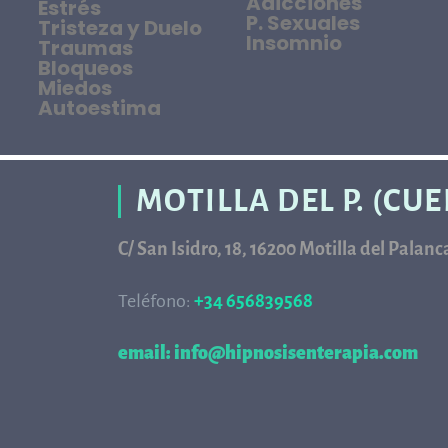
Adicciones
Estrés
P. Sexuales
Tristeza y Duelo
Insomnio
Traumas
Bloqueos
Miedos
Autoestima
MOTILLA DEL P. (CU
C/ San Isidro, 18, 16200 Motilla del Palan
Teléfono:
+34 656839568
68
email: info@hipnosisenterapia.com