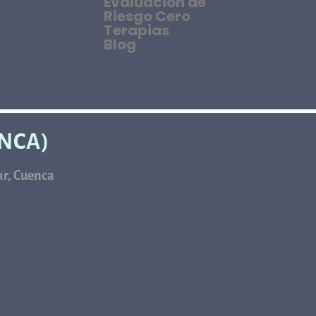
Evaluación de
Riesgo Cero
Terapias
Blog
ENCA)
car, Cuenca