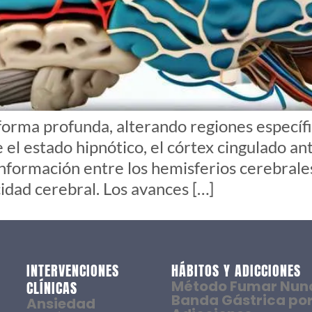
forma profunda, alterando regiones específi
el estado hipnótico, el córtex cingulado ant
 información entre los hemisferios cerebrale
cidad cerebral. Los avances […]
INTERVENCIONES
HÁBITOS Y ADICCIONES
Método Fumar Nun
CLÍNICAS
Banda Gástrica por
Ansiedad