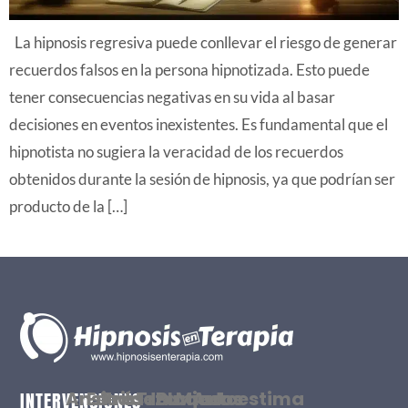
La hipnosis regresiva puede conllevar el riesgo de generar
recuerdos falsos en la persona hipnotizada. Esto puede
tener consecuencias negativas en su vida al basar
decisiones en eventos inexistentes. Es fundamental que el
hipnotista no sugiera la veracidad de los recuerdos
obtenidos durante la sesión de hipnosis, ya que podrían ser
producto de la […]
Ansiedad
Estrés
Tristeza
Traumas
Bloqueos
Miedos
Autoestima
INTERVENCIONES