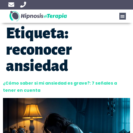
Etiqueta:
reconocer
ansiedad
¿Cómo saber si mi ansiedad es grave?: 7 señales a
tener en cuenta