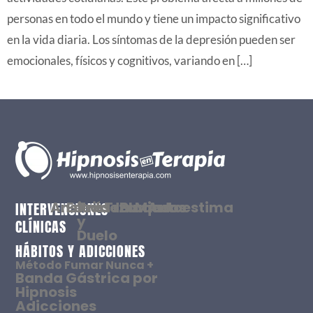
personas en todo el mundo y tiene un impacto significativo
en la vida diaria. Los síntomas de la depresión pueden ser
emocionales, físicos y cognitivos, variando en […]
Ansiedad
Estrés
Tristeza
Traumas
Bloqueos
Miedos
Autoestima
INTERVENCIONES
y
CLÍNICAS
Duelo
HÁBITOS Y ADICCIONES
Método Fumar Nunca +
Banda Gástrica por
Hipnosis
Adicciones