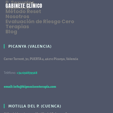
P. Sexuales
GABINETE CLÍNICO
Insomnio
Método Reset
Nosotros
Evaluación de Riesgo Cero
Terapias
Blog
PICANYA (VALENCIA)
Carrer Torrent, 30, PUERTA 4, 46210 Picanya, Valencia
Teléfono:
+34 656839568
68
email: info@hipnosisenterapia.com
MOTILLA DEL P. (CUENCA)