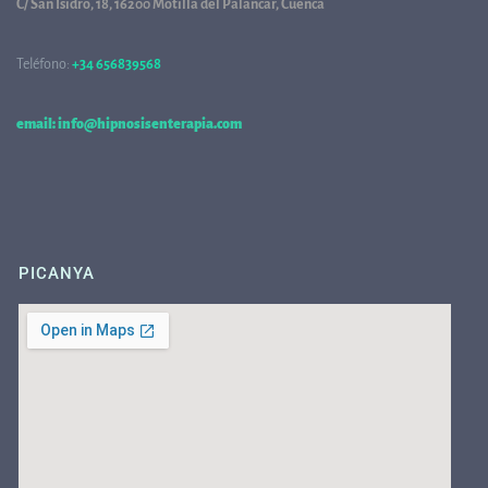
C/ San Isidro, 18, 16200 Motilla del Palancar, Cuenca
Teléfono:
+34 656839568
68
email: info@hipnosisenterapia.com
PICANYA