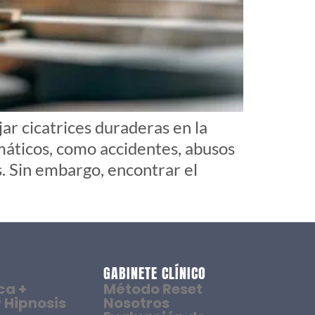
r cicatrices duraderas en la
máticos, como accidentes, abusos
s. Sin embargo, encontrar el
GABINETE CLÍNICO
ca +
Método Reset
 Hipnosis
Nosotros