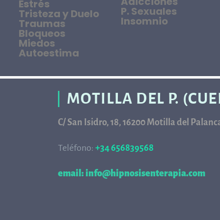
Adicciones
Estrés
P. Sexuales
Tristeza y Duelo
Insomnio
Traumas
Bloqueos
Miedos
Autoestima
MOTILLA DEL P. (CU
C/ San Isidro, 18, 16200 Motilla del Palan
Teléfono:
+34 656839568
68
email: info@hipnosisenterapia.com