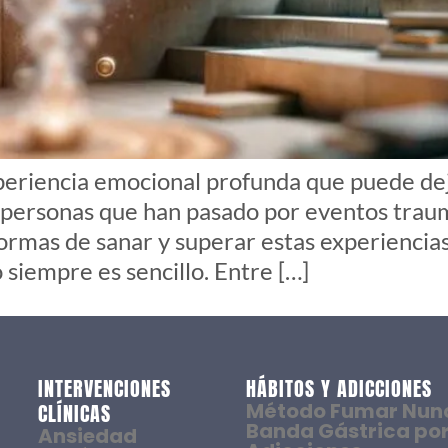
periencia emocional profunda que puede deja
 personas que han pasado por eventos trau
 formas de sanar y superar estas experiencia
siempre es sencillo. Entre […]
INTERVENCIONES
HÁBITOS Y ADICCIONES
Método Fumar Nun
CLÍNICAS
Banda Gástrica por
Ansiedad