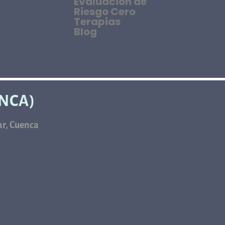
Evaluación de
Riesgo Cero
Terapias
Blog
ENCA)
car, Cuenca