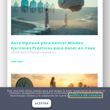
Auto Hipnosis para Vencer Miedos:
Ejercicios Prácticos para Hacer en Casa
09/24/2025
No hay comentarios
Leer más »
Este sitio web utiliza cookies para que tengas la mejor experiencia de usuario. Si
continúas navegando estás dando tu consentimiento para la aceptación de las
política de cookies
mencionadas cookies y la aceptación de nuestra
ACEPTAR