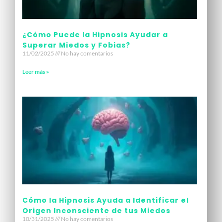
¿Cómo Puede la Hipnosis Ayudar a
Superar Miedos y Fobias?
11/02/2025
No hay comentarios
Leer más »
Cómo la Hipnosis Ayuda a Identificar el
Origen Inconsciente de tus Miedos
10/31/2025
No hay comentarios