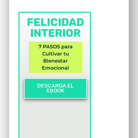
FELICIDAD
INTERIOR
7 PASOS para
Cultivar tu
Bienestar
Emocional
DESCARGA EL
EBOOK