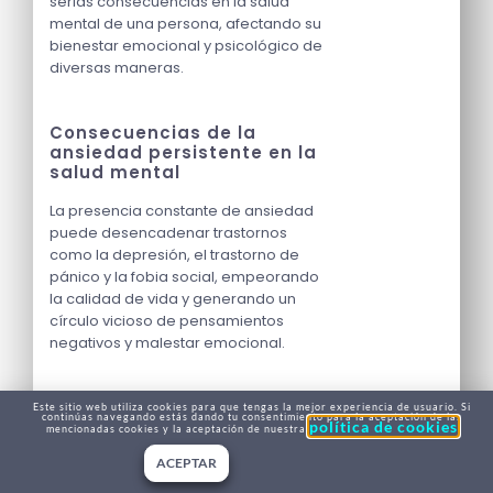
serias consecuencias en la salud
mental de una persona, afectando su
bienestar emocional y psicológico de
diversas maneras.
Consecuencias de la
ansiedad persistente en la
salud mental
La presencia constante de ansiedad
puede desencadenar trastornos
como la depresión, el trastorno de
pánico y la fobia social, empeorando
la calidad de vida y generando un
círculo vicioso de pensamientos
negativos y malestar emocional.
Importancia de encontrar
Este sitio web utiliza cookies para que tengas la mejor experiencia de usuario. Si
continúas navegando estás dando tu consentimiento para la aceptación de las
soluciones para manejar la
política de cookies
mencionadas cookies y la aceptación de nuestra
ansiedad
ACEPTAR
Es fundamental buscar soluciones