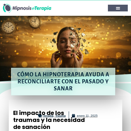
CÓMO LA HIPNOTERAPIA AYUDA A
RECONCILIARTE CON EL PASADO Y
SANAR
El impacto de los
Terapia
,
Trauma
enero 11, 2025
traumas y la necesidad
de sanación