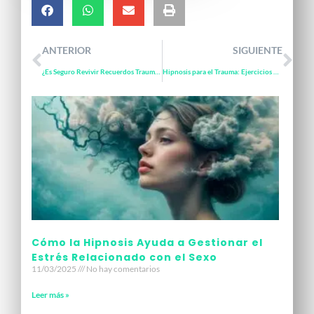
ANTERIOR
SIGUIENTE
¿Es Seguro Revivir Recuerdos Traumáticos con Hipnoterapia?
Hipnosis para el Trauma: Ejercicios de Auto-Hipnosis para Sanar en Casa
Cómo la Hipnosis Ayuda a Gestionar el
Estrés Relacionado con el Sexo​
11/03/2025
No hay comentarios
Leer más »