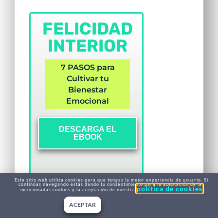
FELICIDAD
INTERIOR
7 PASOS para
Cultivar tu
Bienestar
Emocional
DESCARGA EL
EBOOK
Este sitio web utiliza cookies para que tengas la mejor experiencia de usuario. Si
continúas navegando estás dando tu consentimiento para la aceptación de las
política de cookies
mencionadas cookies y la aceptación de nuestra
ACEPTAR