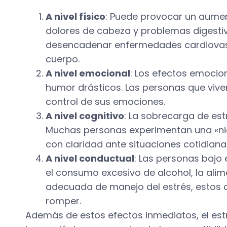
A nivel físico
: Puede provocar un aument
dolores de cabeza y problemas digestiv
desencadenar enfermedades cardiovasc
cuerpo.
A nivel emocional
: Los efectos emocion
humor drásticos. Las personas que viven
control de sus emociones.
A nivel cognitivo
: La sobrecarga de est
Muchas personas experimentan una «nieb
con claridad ante situaciones cotidiana
A nivel conductual
: Las personas bajo
el consumo excesivo de alcohol, la alim
adecuada de manejo del estrés, estos c
romper.
Además de estos efectos inmediatos, el estré