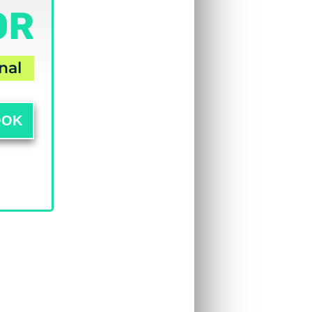
OR
nal
OOK