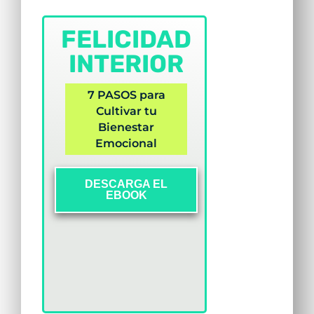
FELICIDAD
INTERIOR
7 PASOS para
Cultivar tu
Bienestar
Emocional
DESCARGA EL
EBOOK