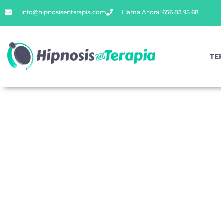
info@hipnosisenterapia.com
Llama Ahora! 656 83 95 68
TE