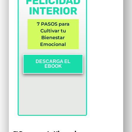
FELICIDAD
INTERIOR
7 PASOS para
Cultivar tu
Bienestar
Emocional
DESCARGA EL
EBOOK