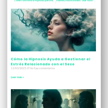
Cómo Funciona la Hipnosis para Reprogramar Recuerdos Traumáticos
Trauma y Autocuidado: Usar Auto-Hipnosis para Calmar la Ansiedad
Cómo la Hipnosis Ayuda a Gestionar el
Estrés Relacionado con el Sexo​
11/03/2025
No hay comentarios
Leer más »