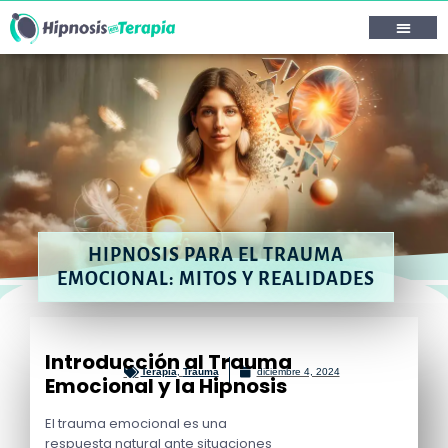
HIPNOSIS PARA EL TRAUMA
EMOCIONAL: MITOS Y REALIDADES
Introducción al Trauma
Terapia
,
Trauma
diciembre 4, 2024
Emocional y la Hipnosis
El trauma emocional es una
respuesta natural ante situaciones