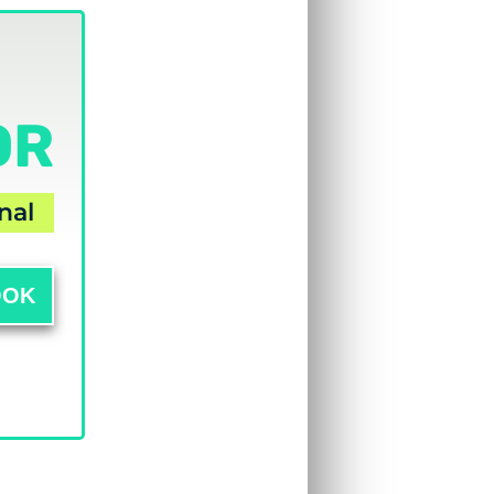
OR
nal
OOK