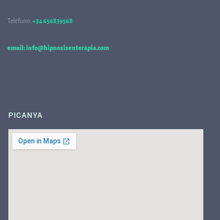
Teléfono:
+34 656839568
68
email: info@hipnosisenterapia.com
PICANYA