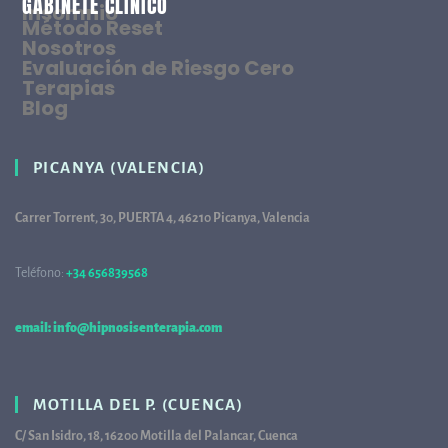
GABINETE CLÍNICO
Insomnio
Método Reset
Nosotros
Evaluación de Riesgo Cero
Terapias
Blog
PICANYA (VALENCIA)
Carrer Torrent, 30, PUERTA 4, 46210 Picanya, Valencia
Teléfono:
+34 656839568
68
email: info@hipnosisenterapia.com
MOTILLA DEL P. (CUENCA)
C/ San Isidro, 18, 16200 Motilla del Palancar, Cuenca