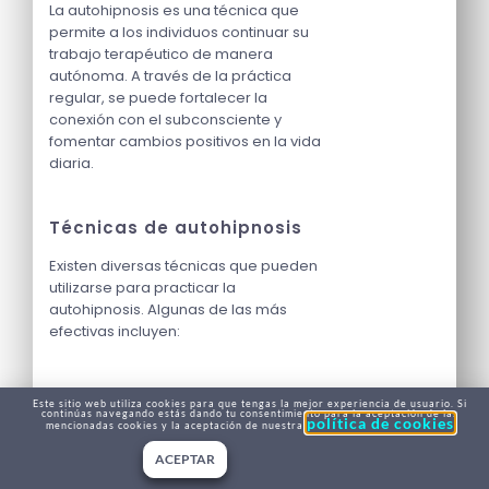
La autohipnosis es una técnica que
permite a los individuos continuar su
trabajo terapéutico de manera
autónoma. A través de la práctica
regular, se puede fortalecer la
conexión con el subconsciente y
fomentar cambios positivos en la vida
diaria.
Técnicas de autohipnosis
Existen diversas técnicas que pueden
utilizarse para practicar la
autohipnosis. Algunas de las más
efectivas incluyen:
Inducción mediante la
Este sitio web utiliza cookies para que tengas la mejor experiencia de usuario. Si
continúas navegando estás dando tu consentimiento para la aceptación de las
respiración: Concentrarse en la
política de cookies
mencionadas cookies y la aceptación de nuestra
respiración profunda y rítmica
ACEPTAR
para calmar la mente.
Visualización guiada: Imaginar