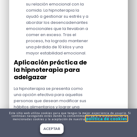
su relación emocional con la
comida. La hipnoterapia la
ayudó a gestionar su estrés y a
abordar los desencadenantes
emocionales que la llevaban a
comer en exceso. Tras el
proceso, ha logrado mantener
una pérdida de 10 kilos y una
mayor estabilidad emocional.
Aplicación práctica de
la hipnoterapia para
adelgazar
La hipnoterapia se presenta como
una opción efectiva para aquellas
personas que desean modificar sus
hábitos alimentarios y lograr una
pérdida de peso sostenible. A
Este sitio web utiliza cookies para que tengas la mejor experiencia de usuario. Si
continúas navegando estás dando tu consentimiento para la aceptación de las
política de cookies
continuación, se describen los tipos
mencionadas cookies y la aceptación de nuestra
de sesiones y su estructura.
ACEPTAR