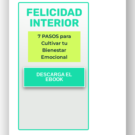
FELICIDAD
INTERIOR
7 PASOS para
Cultivar tu
Bienestar
Emocional
DESCARGA EL
EBOOK