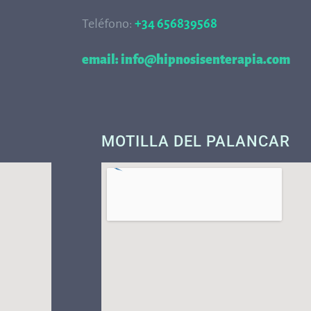
Teléfono:
+34 656839568
68
email: info@hipnosisenterapia.com
MOTILLA DEL PALANCAR