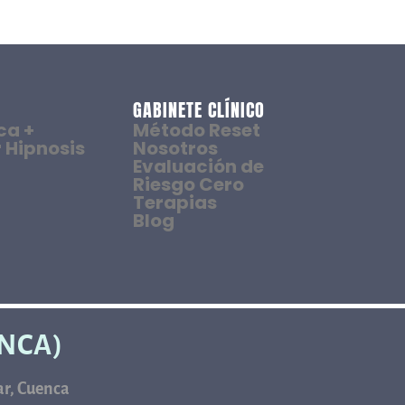
GABINETE CLÍNICO
ca +
Método Reset
 Hipnosis
Nosotros
Evaluación de
Riesgo Cero
Terapias
Blog
ENCA)
car, Cuenca