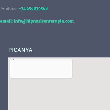
Teléfono:
+34 656839568
68
email: info@hipnosisenterapia.com
PICANYA