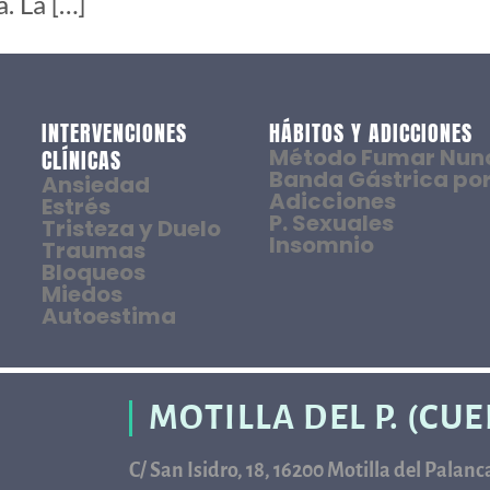
. La […]
INTERVENCIONES
HÁBITOS Y ADICCIONES
Método Fumar Nun
CLÍNICAS
Banda Gástrica por
Ansiedad
Adicciones
Estrés
P. Sexuales
Tristeza y Duelo
Insomnio
Traumas
Bloqueos
Miedos
Autoestima
MOTILLA DEL P. (CU
C/ San Isidro, 18, 16200 Motilla del Palan