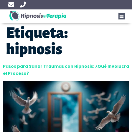
Etiqueta:
hipnosis
Pasos para Sanar Traumas con Hipnosis: ¿Qué Involucra
el Proceso?